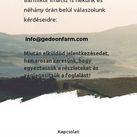
néhány órán belül válaszolunk
kérdéseidre:
Miután elküldöd jelentkezésedet,
hamarosan keresünk, hogy
egyeztessük a részleteket és
véglegesítsük a foglalást!
Kapcsolat