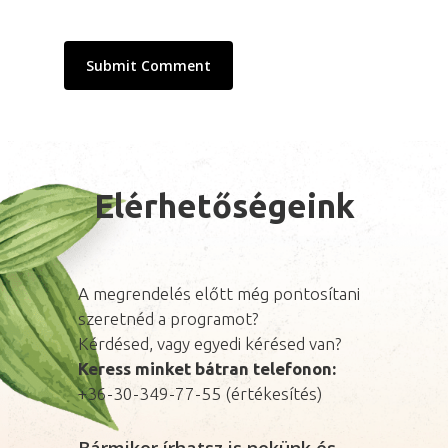
Elérhetőségeink
A megrendelés előtt még pontosítani
szeretnéd a programot?
Kérdésed, vagy egyedi kérésed van?
Keress minket bátran telefonon:
+36-30-349-77-55 (értékesítés)
Bármikor írhatsz is nekünk és