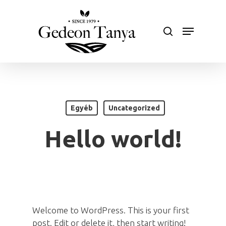
Skip
to
search
Menu
main
Close
content
Menu
Egyéb
Uncategorized
Hello world!
Welcome to WordPress. This is your first
post. Edit or delete it, then start writing!