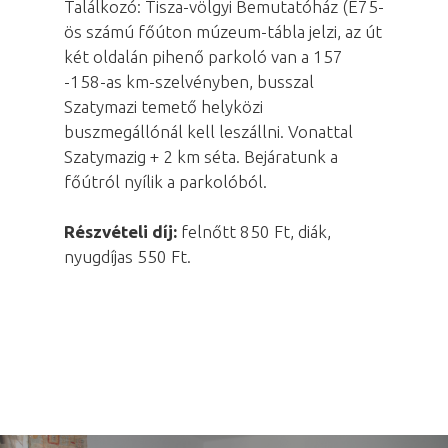
Találkozó: Tisza-völgyi Bemutatóház (E75-
ös számú főúton múzeum-tábla jelzi, az út
két oldalán pihenő parkoló van a 157
-158-as km-szelvényben, busszal
Szatymazi temető helyközi
buszmegállónál kell leszállni. Vonattal
Szatymazig + 2 km séta. Bejáratunk a
főútról nyílik a parkolóból.
Részvételi díj:
felnőtt 850 Ft, diák,
nyugdíjas 550 Ft.