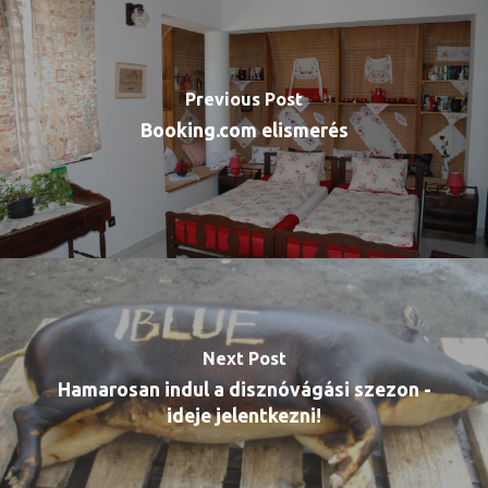
Previous Post
Booking.com elismerés
Next Post
Hamarosan indul a disznóvágási szezon -
ideje jelentkezni!