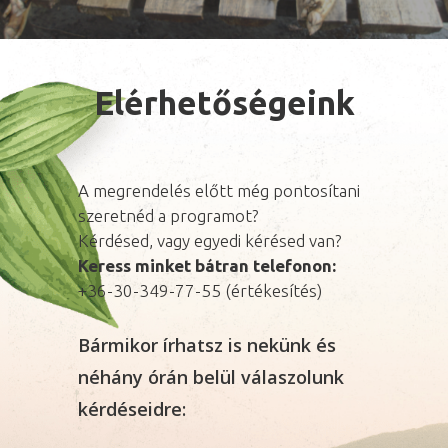
Elérhetőségeink
A megrendelés előtt még pontosítani
szeretnéd a programot?
Kérdésed, vagy egyedi kérésed van?
Keress minket bátran telefonon:
+36-30-349-77-55 (értékesítés)
Bármikor írhatsz is nekünk és
néhány órán belül válaszolunk
kérdéseidre: