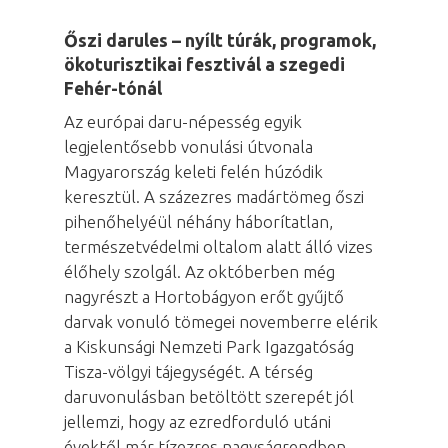
Őszi darules – nyílt túrák, programok,
ökoturisztikai fesztivál a szegedi
Fehér-tónál
Az európai daru-népesség egyik
legjelentősebb vonulási útvonala
Magyarország keleti felén húzódik
keresztül. A százezres madártömeg őszi
pihenőhelyéül néhány háborítatlan,
természetvédelmi oltalom alatt álló vizes
élőhely szolgál. Az októberben még
nagyrészt a Hortobágyon erőt gyűjtő
darvak vonuló tömegei novemberre elérik
a Kiskunsági Nemzeti Park Igazgatóság
Tisza-völgyi tájegységét. A térség
daruvonulásban betöltött szerepét jól
jellemzi, hogy az ezredforduló utáni
évektől már tízezres nagyságrendben