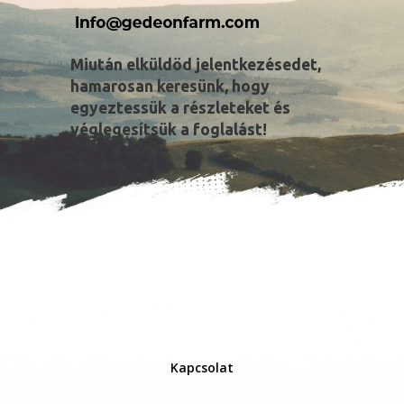
Miután elküldöd jelentkezésedet,
hamarosan keresünk, hogy
egyeztessük a részleteket és
véglegesítsük a foglalást!
Kapcsolat