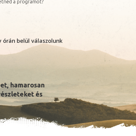
etnéd a programot?
y órán belül válaszolunk
det, hamarosan
részleteket és