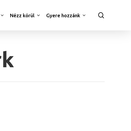
search
Nézz körül
Gyere hozzánk
rk