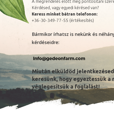
A megrendelés előtt még pontosítani szer
Kérdésed, vagy egyedi kérésed van?
Keress minket bátran telefonon:
+36-30-349-77-55 (értékesítés)
Bármikor írhatsz is nekünk és néhán
kérdéseidre:
Miután elküldöd jelentkezése
keresünk, hogy egyeztessük a 
véglegesítsük a foglalást!