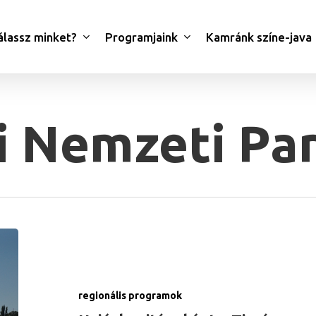
álassz minket?
Programjaink
Kamránk színe-java
i Nemzeti Pa
regionális programok