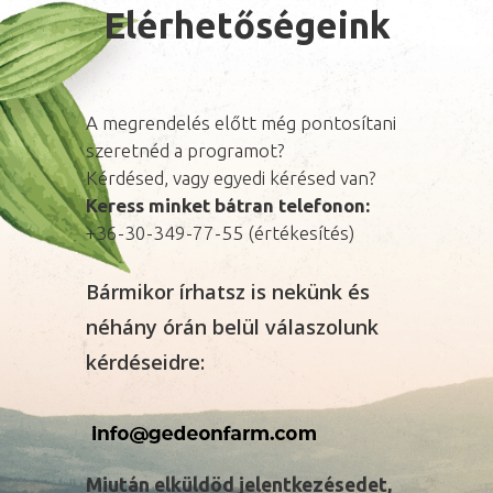
Elérhetőségeink
A megrendelés előtt még pontosítani
szeretnéd a programot?
Kérdésed, vagy egyedi kérésed van?
Keress minket bátran telefonon:
+36-30-349-77-55 (értékesítés)
Bármikor írhatsz is nekünk és
néhány órán belül válaszolunk
kérdéseidre:
Miután elküldöd jelentkezésedet,