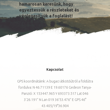
hamarosan keresünk, hogy
egyeztessük a részleteket és
véglegesítsük a foglalást!
Kapcsolat
GPS koordinátáink: A bugaci átkötőútról a földútra
fordulva: N 46.71139 E 19.60176 Gedeon Tanya-
Panzió: X 153447.965 Y 693373.517 Lat 046
3’26.191” N Lan 019 36’53.476” E GPS 46°
43.405/19°36.904