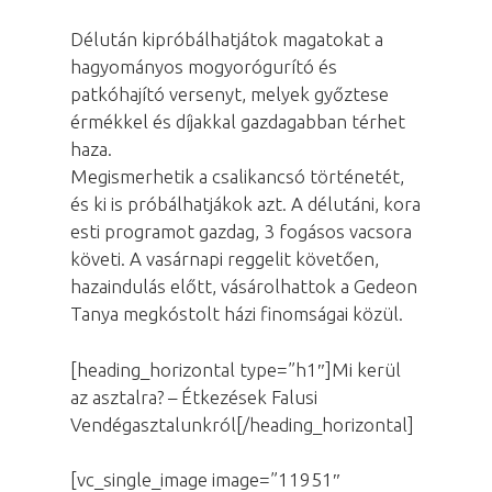
Délután kipróbálhatjátok magatokat a
hagyományos mogyorógurító és
patkóhajító versenyt, melyek győztese
érmékkel és díjakkal gazdagabban térhet
haza.
Megismerhetik a csalikancsó történetét,
és ki is próbálhatjákok azt. A délutáni, kora
esti programot gazdag, 3 fogásos vacsora
követi. A vasárnapi reggelit követően,
hazaindulás előtt, vásárolhattok a Gedeon
Tanya megkóstolt házi finomságai közül.
[heading_horizontal type=”h1″]Mi kerül
az asztalra? – Étkezések Falusi
Vendégasztalunkról[/heading_horizontal]
[vc_single_image image=”11951″