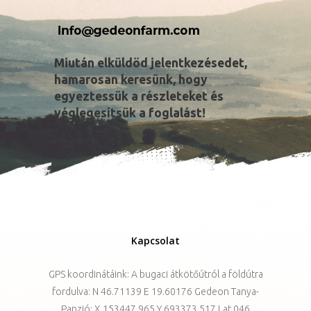
Miután elküldöd jelentkezésedet,
hamarosan keresünk, hogy
egyeztessük a részleteket és
véglegesítsük a foglalást!
Kapcsolat
GPS koordinátáink: A bugaci átkötőútról a földútra
fordulva: N 46.71139 E 19.60176 Gedeon Tanya-
Panzió: X 153447.965 Y 693373.517 Lat 046