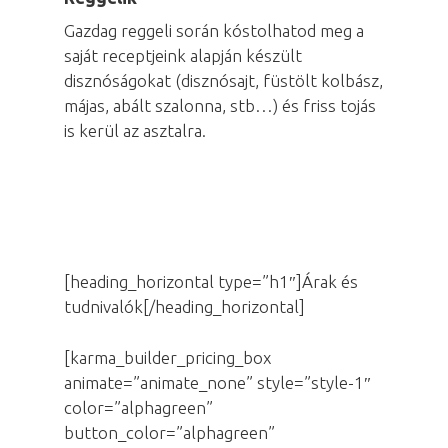
Gazdag reggeli során kóstolhatod meg a
saját receptjeink alapján készült
disznóságokat (disznósajt, füstölt kolbász,
májas, abált szalonna, stb…) és friss tojás
is kerül az asztalra.
[heading_horizontal type=”h1″]Árak és
tudnivalók[/heading_horizontal]
[karma_builder_pricing_box
animate=”animate_none” style=”style-1″
color=”alphagreen”
button_color=”alphagreen”