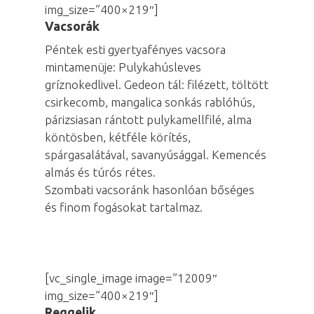
img_size=”400×219″]
Vacsorák
Péntek esti gyertyafényes vacsora
mintamenüje: Pulykahúsleves
gríznokedlivel. Gedeon tál: filézett, töltött
csirkecomb, mangalica sonkás rablóhús,
párizsiasan rántott pulykamellfilé, alma
köntösben, kétféle körítés,
spárgasalátával, savanyúsággal. Kemencés
almás és túrós rétes.
Szombati vacsoránk hasonlóan bőséges
és finom fogásokat tartalmaz.
[vc_single_image image=”12009″
img_size=”400×219″]
Reggelik