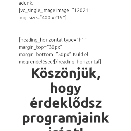
adunk.
[vc_single_image image=”12021″
img_size=”400 x219″]
[heading_horizontal type=”h1″
margin_top=”30px”
margin_bottom=”30px”]Küld el
megrendelésed![/heading_horizontal]
Köszönjük,
hogy
érdeklődsz
programjaink