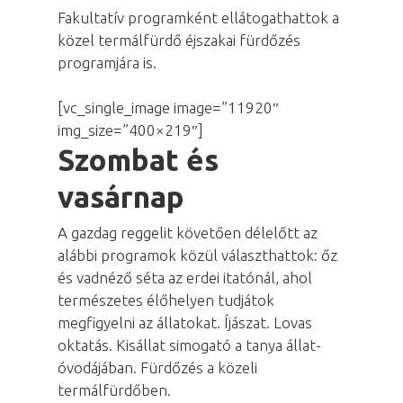
Fakultatív programként ellátogathattok a
közel termálfürdő éjszakai fürdőzés
programjára is.
[vc_single_image image=”11920″
img_size=”400×219″]
Szombat és
vasárnap
A gazdag reggelit követően délelőtt az
alábbi programok közül választhattok: őz
és vadnéző séta az erdei itatónál, ahol
természetes élőhelyen tudjátok
megfigyelni az állatokat. Íjászat. Lovas
oktatás. Kisállat simogató a tanya állat-
óvodájában. Fürdőzés a közeli
termálfürdőben.