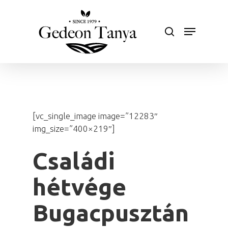
Skip
to
search
Menu
main
Close
content
Menu
[vc_single_image image=”12283″
img_size=”400×219″]
Családi
hétvége
Bugacpusztán