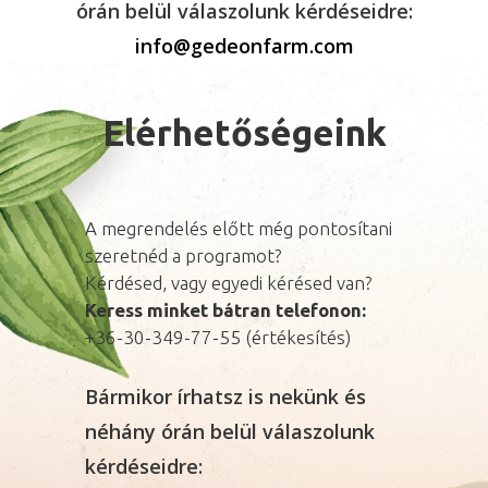
órán belül válaszolunk kérdéseidre:
info@gedeonfarm.com
Elérhetőségeink
A megrendelés előtt még pontosítani
szeretnéd a programot?
Kérdésed, vagy egyedi kérésed van?
Keress minket bátran telefonon:
+36-30-349-77-55 (értékesítés)
Bármikor írhatsz is nekünk és
néhány órán belül válaszolunk
kérdéseidre: