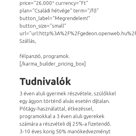
price=”26.000″ currency=”Ft”
plan=”Családi hétvége” term=”/fő”
button_label=”Megrendelem!”
button_size=”small”
url=”url:http%3A%2F%2Fgedeon.openweb.hu%2F
Szállás,
félpanzió, programok.
[/karma_builder_pricing_box]
Tudnivalók
3 éven aluli gyermek részvétele, szülőkkel
egy ágyon történő alvás esetén díjtalan.
Pótágy-használattal, étkezéssel,
programokkal a 3 éven aluli gyerekek
számára a részvételi díj 25%-a fizetendő.
3-10 éves korig 50% manókedvezményt