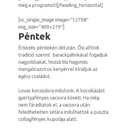
meg a programot![/heading_horizontal]
[vc_single_image image=”12708″
img_size=”400×219″]
Péntek
Érkezés pénteken délután. Ősi alföldi
tradíció szerint barackpálinkával fogadjuk
nagyobbakat, hozzá lila hagymás
mangalicazsíros kenyérrel kínáljuk az
egész családot.
Lovas kocsizásra indulunk. A kocsikázást
gyertyafényes vacsora követi. Ha még
nem fáradtatok el, a vacsora után
feledhetetlen sétára indulhattok a puszta
csillagfényes kupolája alatt.