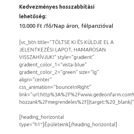
Kedvezményes hosszabbítási
lehetőség:
10.000 Ft /fő/Nap áron, félpanzióval
[vc_btn title=”TÖLTSE KI ÉS KÜLDJE EL A
JELENTKEZÉSI LAPOT, HAMAROSAN
VISSZAHÍVJUK!” style=”gradient”
gradient_color_1=”vista-blue”
gradient_color_2=”green” size=”lg”
align=”center”
css_animation=”bounceInRight”
link=”url:http%3A%2F%2Fwww.gedeonfarm.com%
hozzank%2Fmegrendeles%2F||target:%20_blank|”
[heading_horizontal
type=”h1″]Épületeink[/heading_horizontal]