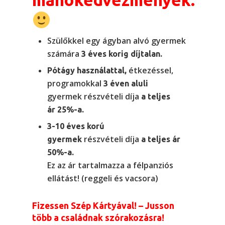
Szülőkkel egy ágyban alvó gyermek
számára
3 éves korig díjtalan.
étkezéssel,
Pótágy használattal,
programokkal
3 éven aluli
gyermek részvételi díja
a teljes
ár 25%-a.
3-10 éves korú
részvételi díja
gyermek
a teljes ár
50%-a.
Ez az ár tartalmazza a félpanziós
ellátást! (reggeli és vacsora)
Fizessen Szép Kártyával! –
Jusson
több a családnak szórakozásra!