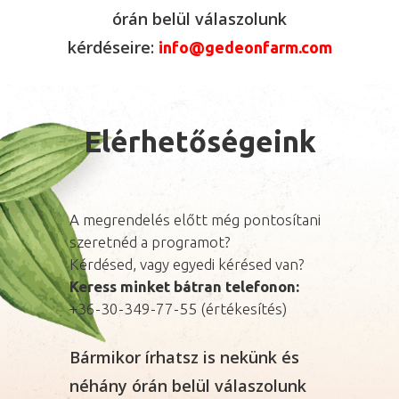
órán belül válaszolunk
kérdéseire:
info@gedeonfarm.com
Elérhetőségeink
A megrendelés előtt még pontosítani
szeretnéd a programot?
Kérdésed, vagy egyedi kérésed van?
Keress minket bátran telefonon:
+36-30-349-77-55 (értékesítés)
Bármikor írhatsz is nekünk és
néhány órán belül válaszolunk