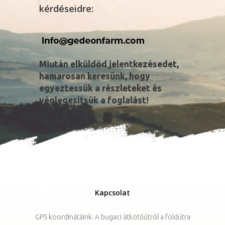
kérdéseidre:
Miután elküldöd jelentkezésedet,
hamarosan keresünk, hogy
egyeztessük a részleteket és
véglegesítsük a foglalást!
Kapcsolat
GPS koordinátáink: A bugaci átkötőútról a földútra