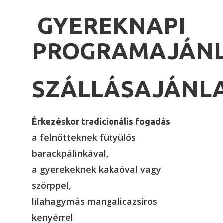
GYEREKNAPI
PROGRAMAJÁN
SZÁLLÁSAJÁNL
Érkezéskor tradicionális fogadás
a felnőtteknek fütyülős
barackpálinkával,
a gyerekeknek kakaóval vagy
szörppel,
lilahagymás mangalicazsíros
kenyérrel