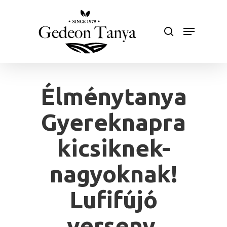
Skip
to
search
Menu
main
Close
content
Menu
Élménytanya
Gyereknapra
kicsiknek-
nagyoknak!
Lufifújó
verseny,