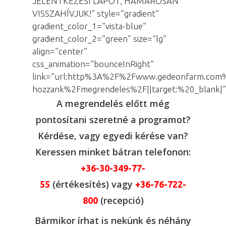
JELENTKEZÉSI LAPOT, HAMAROSAN
VISSZAHÍVJUK!” style=”gradient”
gradient_color_1=”vista-blue”
gradient_color_2=”green” size=”lg”
align=”center”
css_animation=”bounceInRight”
link=”url:http%3A%2F%2Fwww.gedeonfarm.com%
hozzank%2Fmegrendeles%2F||target:%20_blank|”
A megrendelés előtt még
pontosítani szeretné a programot?
Kérdése, vagy egyedi kérése van?
Keressen minket bátran telefonon:
+36-30-349-77-
(értékesítés) vagy
55
+36-76-722-
(recepció)
800
Bármikor írhat is nekünk és néhány