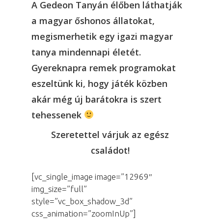
A Gedeon Tanyán élőben láthatják
a magyar őshonos állatokat,
megismerhetik egy igazi magyar
tanya mindennapi életét.
Gyereknapra remek programokat
eszeltünk ki, hogy játék közben
akár még új barátokra is szert
tehessenek
Szeretettel várjuk az egész
családot!
[vc_single_image image=”12969″
img_size=”full”
style=”vc_box_shadow_3d”
css_animation=”zoomInUp”]