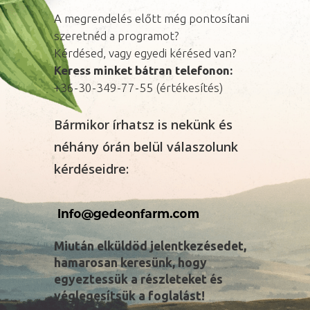
A megrendelés előtt még pontosítani
szeretnéd a programot?
Kérdésed, vagy egyedi kérésed van?
Keress minket bátran telefonon:
+36-30-349-77-55 (értékesítés)
Bármikor írhatsz is nekünk és
néhány órán belül válaszolunk
kérdéseidre:
Miután elküldöd jelentkezésedet,
hamarosan keresünk, hogy
egyeztessük a részleteket és
véglegesítsük a foglalást!