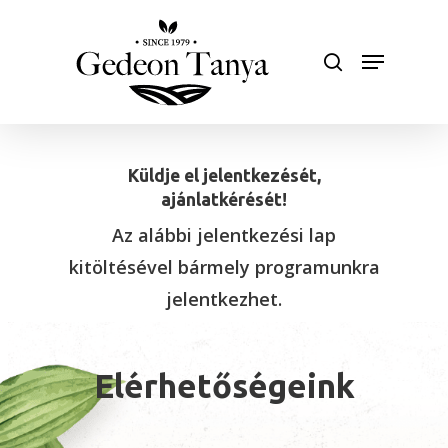
Skip
to
search
Menu
main
Close
content
Menu
Küldje el jelentkezését,
ajánlatkérését!
Az alábbi jelentkezési lap
kitöltésével bármely programunkra
jelentkezhet.
Elérhetőségeink