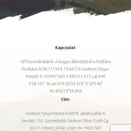
Kapcsolat
GPS koordinátáink: A bugaci átkötőútról a földútra
fordulva: N 46.71139 E 19.60176 Gedeon Tanya-
Panzió: X 153447.965 Y 693373.517 Lat 046
3’26.191” N Lan 019 36’53.476” E GPS 46°
43.405/19°36.904
Cím:
Gedeon Tanya Panzió H-6078 Jakabszállás II.
kerület 150. Üzemeltető: Gedeon Tibor Zsolt Cg.
03-11-100602 NTAK szám: PA 19001567