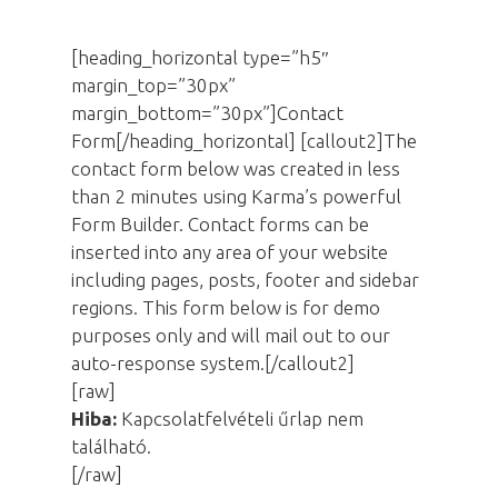
[heading_horizontal type=”h5″
margin_top=”30px”
margin_bottom=”30px”]Contact
Form[/heading_horizontal] [callout2]The
contact form below was created in less
than 2 minutes using Karma’s powerful
Form Builder. Contact forms can be
inserted into any area of your website
including pages, posts, footer and sidebar
regions. This form below is for demo
purposes only and will mail out to our
auto-response system.[/callout2]
[raw]
Hiba:
Kapcsolatfelvételi űrlap nem
található.
[/raw]