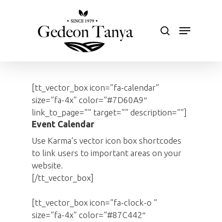
Skip
to
search
Menu
main
Close
content
Menu
[tt_vector_box icon=”fa-calendar”
size=”fa-4x” color=”#7D60A9″
link_to_page=”” target=”” description=””]
Event Calendar
Use Karma’s vector icon box shortcodes
to link users to important areas on your
website.
[/tt_vector_box]
[tt_vector_box icon=”fa-clock-o ”
size=”fa-4x” color=”#87C442″