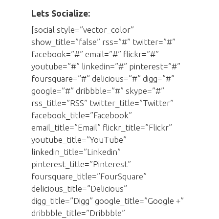
Lets Socialize:
[social style=”vector_color”
show_title=”false” rss=”#” twitter=”#”
facebook=”#” email=”#” flickr=”#”
youtube=”#” linkedin=”#” pinterest=”#”
foursquare=”#” delicious=”#” digg=”#”
google=”#” dribbble=”#” skype=”#”
rss_title=”RSS” twitter_title=”Twitter”
facebook_title=”Facebook”
email_title=”Email” flickr_title=”Flickr”
youtube_title=”YouTube”
linkedin_title=”Linkedin”
pinterest_title=”Pinterest”
foursquare_title=”FourSquare”
delicious_title=”Delicious”
digg_title=”Digg” google_title=”Google +”
dribbble_title=”Dribbble”