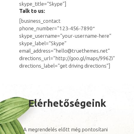
skype_title=”Skype”]
Talk to us:
[business_contact
phone_number=”123-456-7890″
skype_username=”your-username-here”
skype_label=”Skype”
email_address=”hello@truethemes.net”
directions_url=”http://goo.gl/maps/996Zi”
directions_label=”get driving directions”]
Elérhetőségeink
A megrendelés előtt még pontosítani