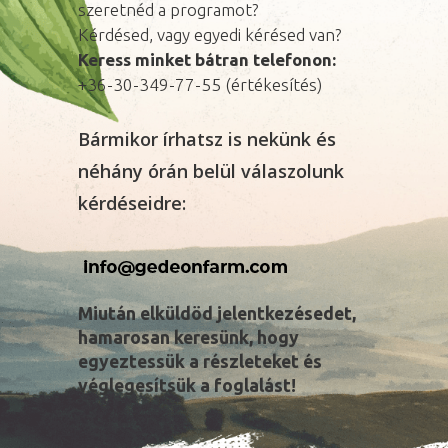
szeretnéd a programot?
Kérdésed, vagy egyedi kérésed van?
Keress minket bátran telefonon:
+36-30-349-77-55 (értékesítés)
Bármikor írhatsz is nekünk és
néhány órán belül válaszolunk
kérdéseidre:
Miután elküldöd jelentkezésedet,
hamarosan keresünk, hogy
egyeztessük a részleteket és
véglegesítsük a foglalást!