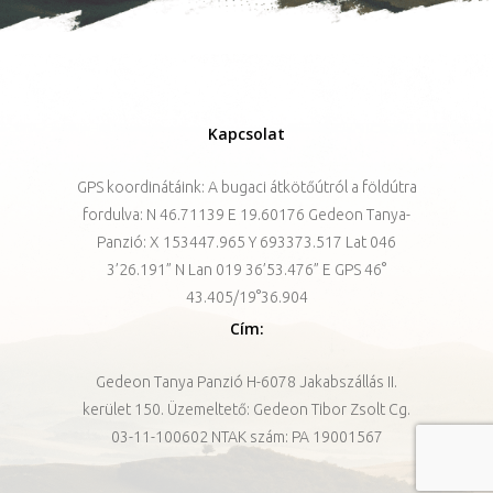
Kapcsolat
GPS koordinátáink: A bugaci átkötőútról a földútra
fordulva: N 46.71139 E 19.60176 Gedeon Tanya-
Panzió: X 153447.965 Y 693373.517 Lat 046
3’26.191” N Lan 019 36’53.476” E GPS 46°
43.405/19°36.904
Cím:
Gedeon Tanya Panzió H-6078 Jakabszállás II.
kerület 150. Üzemeltető: Gedeon Tibor Zsolt Cg.
03-11-100602 NTAK szám: PA 19001567